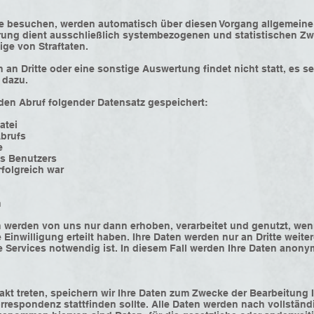
 besuchen, werden automatisch über diesen Vorgang allgemeine D
rung dient ausschließlich systembezogenen und statistischen Z
ge von Straftaten.
 an Dritte oder eine sonstige Auswertung findet nicht statt, es se
 dazu.
eden Abruf folgender Datensatz gespeichert:
atei
Abrufs
e
es Benutzers
rfolgreich war
n
werden von uns nur dann erhoben, verarbeitet und genutzt, wenn
re Einwilligung erteilt haben. Ihre Daten werden nur an Dritte wei
 Services notwendig ist. In diesem Fall werden Ihre Daten anon
akt treten, speichern wir Ihre Daten zum Zwecke der Bearbeitung I
orrespondenz stattfinden sollte. Alle Daten werden nach vollständ