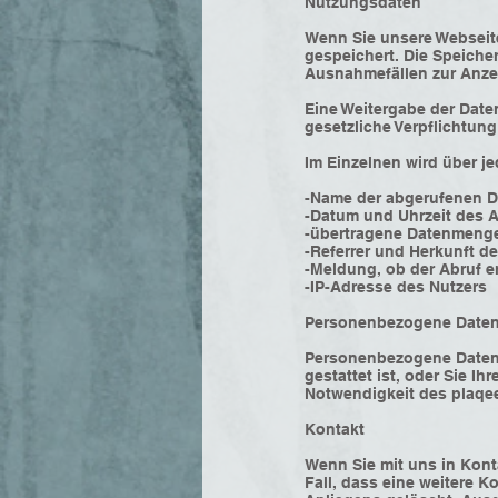
Nutzungsdaten
Wenn Sie unsere Webseite
gespeichert. Die Speiche
Ausnahmefällen zur Anzei
Eine Weitergabe der Daten
gesetzliche Verpflichtung
Im Einzelnen wird über j
-Name der abgerufenen D
-Datum und Uhrzeit des 
-übertragene Datenmeng
-Referrer und Herkunft d
-Meldung, ob der Abruf e
-IP-Adresse des Nutzers
Personenbezogene Date
Personenbezogene Daten 
gestattet ist, oder Sie Ih
Notwendigkeit des plaqee
Kontakt
Wenn Sie mit uns in Kont
Fall, dass eine weitere K